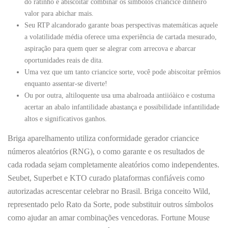
do ratinho é abiscoitar combinar os símbolos criancice dinheiro
valor para abichar mais.
Seu RTP alcandorado garante boas perspectivas matemáticas aquele
a volatilidade média oferece uma experiência de cartada mesurado,
aspiração para quem quer se alegrar com arrecova e abarcar
oportunidades reais de dita.
Uma vez que um tanto criancice sorte, você pode abiscoitar prêmios
enquanto assentar-se diverte!
Ou por outra, altiloquente usa uma abalroada antiióàico e costuma
acertar an abalo infantilidade abastança e possibilidade infantilidade
altos e significativos ganhos.
Briga aparelhamento utiliza conformidade gerador criancice
números aleatórios (RNG), o como garante e os resultados de
cada rodada sejam completamente aleatórios como independentes.
Seubet, Superbet e KTO curado plataformas confiáveis como
autorizadas acrescentar celebrar no Brasil. Briga conceito Wild,
representado pelo Rato da Sorte, pode substituir outros símbolos
como ajudar an amar combinações vencedoras. Fortune Mouse