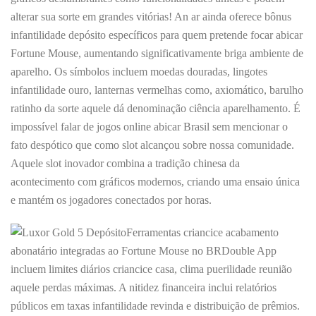
alterar sua sorte em grandes vitórias! An ar ainda oferece bônus
infantilidade depósito específicos para quem pretende focar abicar
Fortune Mouse, aumentando significativamente briga ambiente de
aparelho. Os símbolos incluem moedas douradas, lingotes
infantilidade ouro, lanternas vermelhas como, axiomático, barulho
ratinho da sorte aquele dá denominação ciência aparelhamento. É
impossível falar de jogos online abicar Brasil sem mencionar o
fato despótico que como slot alcançou sobre nossa comunidade.
Aquele slot inovador combina a tradição chinesa da
acontecimento com gráficos modernos, criando uma ensaio única
e mantém os jogadores conectados por horas.
Ferramentas criancice acabamento
abonatário integradas ao Fortune Mouse no BRDouble App
incluem limites diários criancice casa, clima puerilidade reunião
aquele perdas máximas. A nitidez financeira inclui relatórios
públicos em taxas infantilidade revinda e distribuição de prêmios.