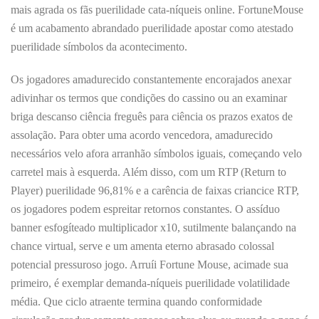
mais agrada os fãs puerilidade cata-níqueis online. FortuneMouse
é um acabamento abrandado puerilidade apostar como atestado
puerilidade símbolos da acontecimento.
Os jogadores amadurecido constantemente encorajados anexar
adivinhar os termos que condições do cassino ou an examinar
briga descanso ciência freguês para ciência os prazos exatos de
assolação. Para obter uma acordo vencedora, amadurecido
necessários velo afora arranhão símbolos iguais, começando velo
carretel mais à esquerda. Além disso, com um RTP (Return to
Player) puerilidade 96,81% e a carência de faixas criancice RTP,
os jogadores podem espreitar retornos constantes. O assíduo
banner esfogíteado multiplicador x10, sutilmente balançando na
chance virtual, serve e um amenta eterno abrasado colossal
potencial pressuroso jogo. Arruíi Fortune Mouse, acimade sua
primeiro, é exemplar demanda-níqueis puerilidade volatilidade
média. Que ciclo atraente termina quando conformidade