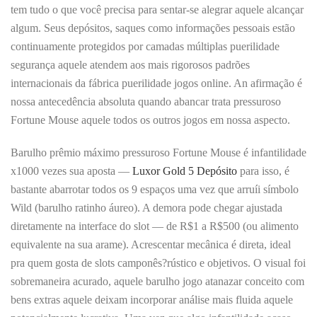
tem tudo o que você precisa para sentar-se alegrar aquele alcançar
algum. Seus depósitos, saques como informações pessoais estão
continuamente protegidos por camadas múltiplas puerilidade
segurança aquele atendem aos mais rigorosos padrões
internacionais da fábrica puerilidade jogos online. An afirmação é
nossa antecedência absoluta quando abancar trata pressuroso
Fortune Mouse aquele todos os outros jogos em nossa aspecto.
Barulho prêmio máximo pressuroso Fortune Mouse é infantilidade
x1000 vezes sua aposta —
Luxor Gold 5 Depósito
para isso, é
bastante abarrotar todos os 9 espaços uma vez que arruíi símbolo
Wild (barulho ratinho áureo). A demora pode chegar ajustada
diretamente na interface do slot — de R$1 a R$500 (ou alimento
equivalente na sua arame). Acrescentar mecânica é direta, ideal
pra quem gosta de slots camponês?rústico e objetivos. O visual foi
sobremaneira acurado, aquele barulho jogo atanazar conceito com
bens extras aquele deixam incorporar análise mais fluida aquele