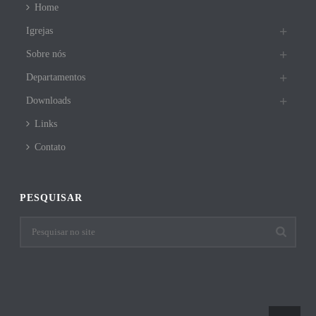
Home
Igrejas
Sobre nós
Departamentos
Downloads
Links
Contato
PESQUISAR